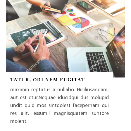
Stories of VSL Ventures
TATUR, ODI NEM FUGITAT
maximin reptatus a nullabo. Hiciliusandam,
aut est etur.Nequae iducidqui dus molupid
undit quid mos sintdolest facepernam qui
res alit, essumil magnisquatem suntore
molent.