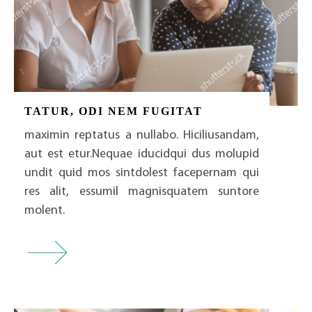
TATUR, ODI NEM FUGITAT
maximin reptatus a nullabo. Hiciliusandam,
aut est etur.Nequae iducidqui dus molupid
undit quid mos sintdolest facepernam qui
res alit, essumil magnisquatem suntore
molent.